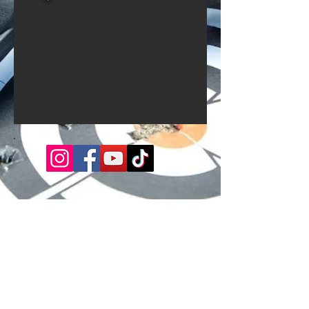
Carretera
Panamericana sur Km.
56.5 margen derecho.
Altura de Asociación de
vivienda La Planicie -