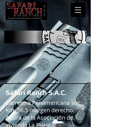
Safari Ranch S.A.C.
Carretera Panamericana sur
Km. 56.5 margen derecho.
Altura de la Asociación de
vivienda La Planicie -